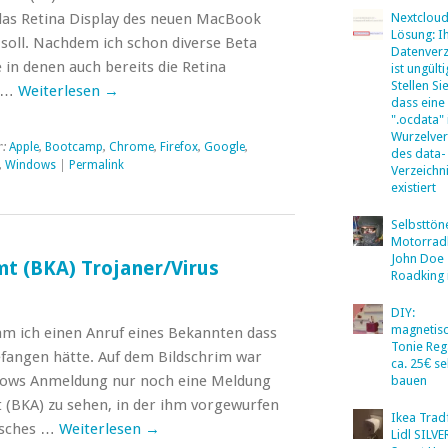
das Retina Display des neuen MacBook
Nextclou
Lösung: I
 soll. Nachdem ich schon diverse Beta
Datenverz
 in denen auch bereits die Retina
ist ungülti
Stellen Sie
n …
Weiterlesen
→
dass eine
".ocdata"
Wurzelver
r:
Apple
,
Bootcamp
,
Chrome
,
Firefox
,
Google
,
des data-
,
Windows
|
Permalink
Verzeichn
existiert
Selbsttö
Motorradb
John Doe
t (BKA) Trojaner/Virus
Roadking 
DIY:
magnetis
m ich einen Anruf eines Bekannten dass
Tonie Reg
gefangen hätte. Auf dem Bildschrim war
ca. 25€ se
dows Anmeldung nur noch eine Meldung
bauen
(BKA) zu sehen, in der ihm vorgewurfen
Ikea Tradf
isches …
Weiterlesen
→
Lidl SILV