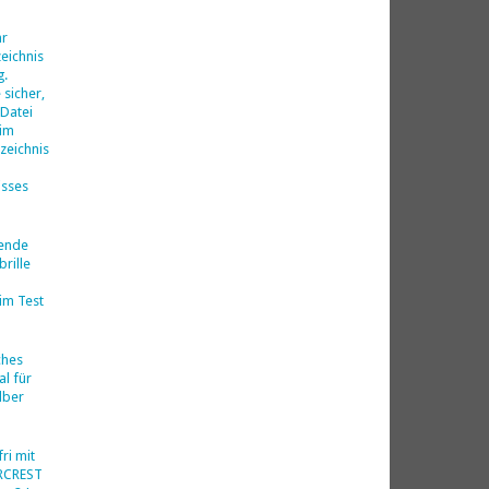
d
hr
eichnis
g.
 sicher,
 Datei
 im
zeichnis
isses
nende
rille
im Test
ches
al für
lber
ri mit
ERCREST