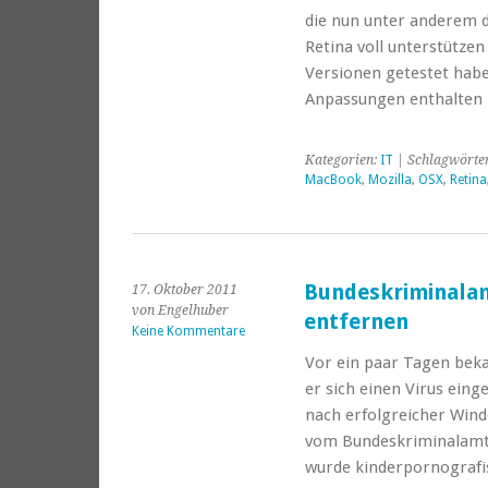
die nun unter anderem 
Retina voll unterstützen
Versionen getestet habe
Anpassungen enthalte
Kategorien:
IT
| Schlagwörte
MacBook
,
Mozilla
,
OSX
,
Retina
Bundeskriminalam
17. Oktober 2011
von Engelhuber
entfernen
Keine Kommentare
Vor ein paar Tagen beka
er sich einen Virus ein
nach erfolgreicher Win
vom Bundeskriminalamt 
wurde kinderpornograf