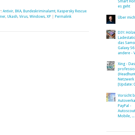
Smart Ho
es geht
r:
Antivir
,
BKA
,
Bundeskriminalamt
,
Kaspersky Rescue
ner
,
Ukash
,
Virus
,
Windows
,
XP
|
Permalink
Über mic
DIY: Hölz
Ladestati
das Sams
Galaxy S6
andere - 
Xing - Das
professio
(Headhunt
Netzwerk
[Update: 
Vorsicht 
Autoverka
PayPal -
Autoscout
Mobile, ...