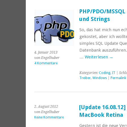
PHP/PDO/MSSQL u
und Strings
So, das hat mich nun ec
gekostet, aber ich wollte
simples SQL Update Que
Datenbank auszuführen. 
4. Januar 2013
…
Weiterlesen
→
von Engelhuber
4 Kommentare
Kategorien:
Coding
,
IT
| Schl
Treiber
,
Windows
|
Permalink
[Update 16.08.12]
2. August 2012
von Engelhuber
MacBook Retina
Keine Kommentare
Gestern ist die neue Ve