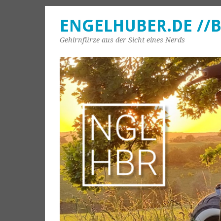
ENGELHUBER.DE //
Gehirnfürze aus der Sicht eines Nerds