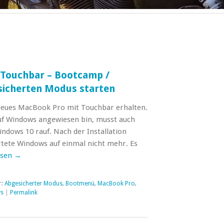
Touchbar – Bootcamp /
icherten Modus starten
 neues MacBook Pro mit Touchbar erhalten.
 auf Windows angewiesen bin, musst auch
dows 10 rauf. Nach der Installation
tete Windows auf einmal nicht mehr. Es
esen
→
r:
Abgesicherter Modus
,
Bootmenü
,
MacBook Pro
,
s
|
Permalink