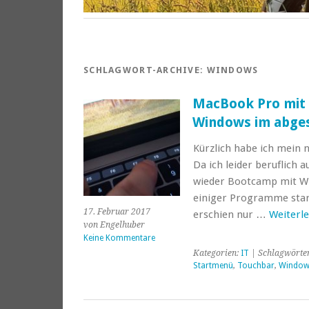
SCHLAGWORT-ARCHIVE:
WINDOWS
MacBook Pro mit 
Windows im abges
Kürzlich habe ich mein
Da ich leider beruflich
wieder Bootcamp mit Win
einiger Programme star
17. Februar 2017
erschien nur …
Weiterl
von Engelhuber
Keine Kommentare
Kategorien:
IT
| Schlagwörte
Startmenü
,
Touchbar
,
Window