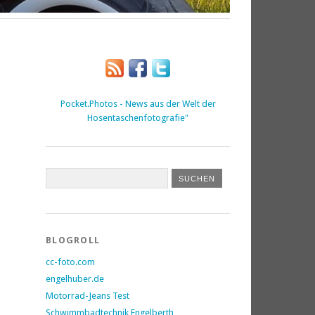
Pocket.Photos - News aus der Welt der
Hosentaschenfotografie"
BLOGROLL
cc-foto.com
engelhuber.de
Motorrad-Jeans Test
Schwimmbadtechnik Engelberth