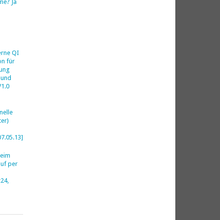
me? Ja
h
erne QI
on für
ung
 und
V1.0
nelle
er)
07.05.13]
beim
uf per
24,