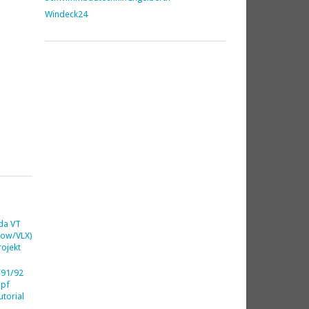
Windeck24
da VT
dow/VLX)
ojekt
91/92
opf
utorial