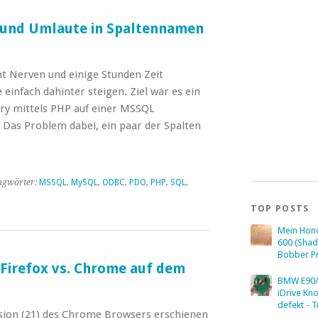
nd Umlaute in Spaltennamen
ht Nerven und einige Stunden Zeit
 einfach dahinter steigen. Ziel war es ein
ry mittels PHP auf einer MSSQL
Das Problem dabei, ein paar der Spalten
agwörter:
MSSQL
,
MySQL
,
ODBC
,
PDO
,
PHP
,
SQL
,
TOP POSTS
Mein Hon
600 (Sha
Bobber Pr
 Firefox vs. Chrome auf dem
BMW E90/
iDrive Kn
defekt - T
rsion (21) des Chrome Browsers erschienen