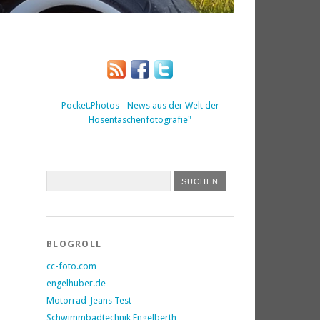
Pocket.Photos - News aus der Welt der
Hosentaschenfotografie"
BLOGROLL
cc-foto.com
engelhuber.de
Motorrad-Jeans Test
Schwimmbadtechnik Engelberth