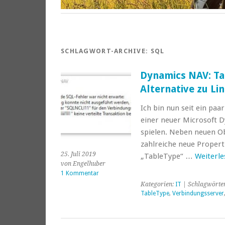
SCHLAGWORT-ARCHIVE:
SQL
Dynamics NAV: Ta
Alternative zu Li
Ich bin nun seit ein pa
einer neuer Microsoft 
spielen. Neben neuen Ob
zahlreiche neue Propert
25. Juli 2019
„TableType“ …
Weiterl
von Engelhuber
1 Kommentar
Kategorien:
IT
| Schlagwörte
TableType
,
Verbindungsserver