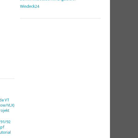
Windeck24
da VT
dow/VLX)
ojekt
91/92
opf
utorial