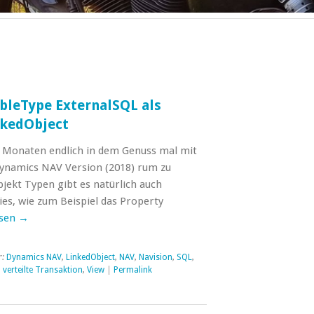
bleType ExternalSQL als
nkedObject
ar Monaten endlich in dem Genuss mal mit
Dynamics NAV Version (2018) rum zu
jekt Typen gibt es natürlich auch
ies, wie zum Beispiel das Property
esen
→
r:
Dynamics NAV
,
LinkedObject
,
NAV
,
Navision
,
SQL
,
,
verteilte Transaktion
,
View
|
Permalink