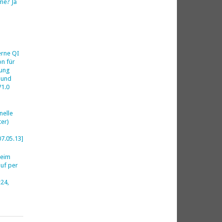
me? Ja
h
erne QI
on für
ung
 und
V1.0
nelle
er)
07.05.13]
beim
uf per
24,