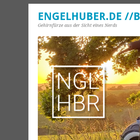
ENGELHUBER.DE //
Gehirnfürze aus der Sicht eines Nerds