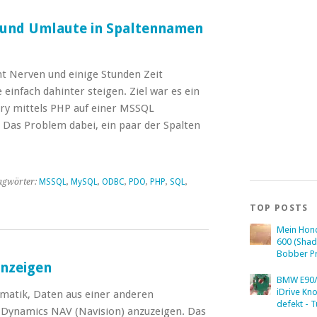
nd Umlaute in Spaltennamen
ht Nerven und einige Stunden Zeit
 einfach dahinter steigen. Ziel war es ein
ry mittels PHP auf einer MSSQL
Das Problem dabei, ein paar der Spalten
agwörter:
MSSQL
,
MySQL
,
ODBC
,
PDO
,
PHP
,
SQL
,
TOP POSTS
Mein Hon
600 (Sha
Bobber Pr
anzeigen
BMW E90/
iDrive Kn
ematik, Daten aus einer anderen
defekt - T
 Dynamics NAV (Navision) anzuzeigen. Das