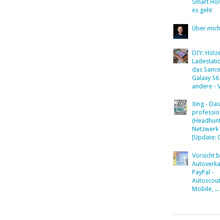
Smart Ho
es geht
Über mic
DIY: Hölz
Ladestati
das Sams
Galaxy S6
andere - 
Xing - Das
professio
(Headhunt
Netzwerk
[Update: 
Vorsicht 
Autoverka
PayPal -
Autoscout
Mobile, ...