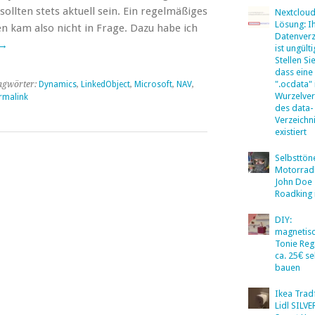
ollten stets aktuell sein. Ein regelmäßiges
Nextclou
Lösung: I
n kam also nicht in Frage. Dazu habe ich
Datenverz
→
ist ungülti
Stellen Sie
dass eine
".ocdata"
agwörter:
Dynamics
,
LinkedObject
,
Microsoft
,
NAV
,
Wurzelver
rmalink
des data-
Verzeichn
existiert
Selbsttö
Motorradb
John Doe
Roadking 
DIY:
magnetis
Tonie Reg
ca. 25€ se
bauen
Ikea Tradf
Lidl SILV