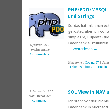
PHP/PDO/MSSQL u
und Strings
So, das hat mich nun ec
gekostet, aber ich wollte
simples SQL Update Que
Datenbank auszuführen. 
4. Januar 2013
…
Weiterlesen
→
von Engelhuber
4 Kommentare
Kategorien:
Coding
,
IT
| Schl
Treiber
,
Windows
|
Permalink
SQL View in NAV 
9. September 2011
von Engelhuber
1 Kommentar
Ich stand vor der Probl
Datenbank in Microsoft