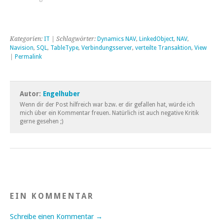
Kategorien:
IT
| Schlagwörter:
Dynamics NAV
,
LinkedObject
,
NAV
,
Navision
,
SQL
,
TableType
,
Verbindungsserver
,
verteilte Transaktion
,
View
|
Permalink
Autor:
Engelhuber
Wenn dir der Post hilfreich war bzw. er dir gefallen hat, würde ich
mich über ein Kommentar freuen. Natürlich ist auch negative Kritik
gerne gesehen ;)
EIN KOMMENTAR
Schreibe einen Kommentar →