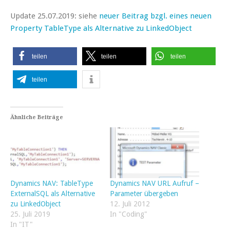
Update 25.07.2019: siehe
neuer Beitrag bzgl. eines neuen
Property TableType als Alternative zu LinkedObject
teilen
teilen
teilen
teilen
Ähnliche Beiträge
Dynamics NAV: TableType
Dynamics NAV URL Aufruf –
ExternalSQL als Alternative
Parameter übergeben
zu LinkedObject
12. Juli 2012
25. Juli 2019
In "Coding"
In "IT"