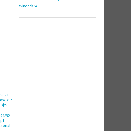
Windeck24
da VT
dow/VLX)
ojekt
91/92
opf
utorial