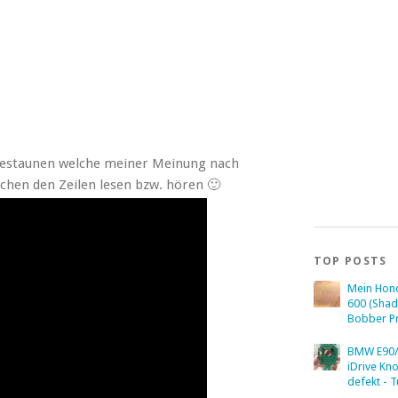
 bestaunen welche meiner Meinung nach
chen den Zeilen lesen bzw. hören 🙂
TOP POSTS
Mein Hon
600 (Sha
Bobber Pr
BMW E90/
iDrive Kn
defekt - T