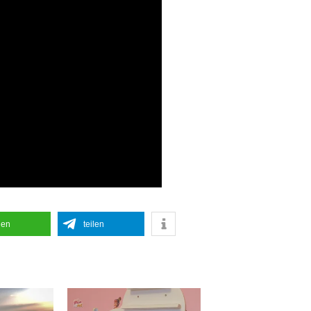
len
teilen