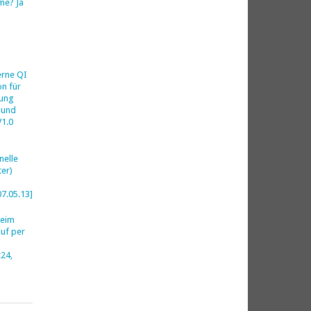
me? Ja
h
erne QI
on für
ung
 und
V1.0
nelle
er)
07.05.13]
beim
uf per
24,