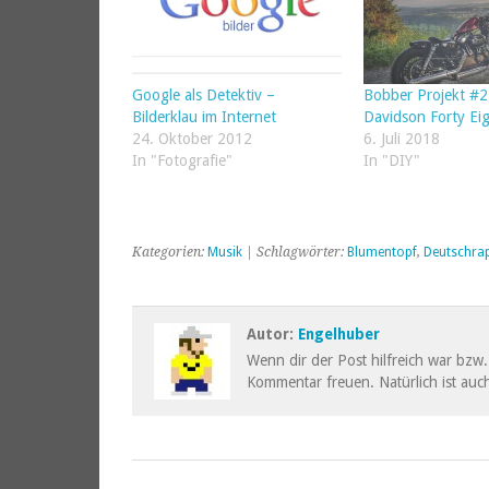
Google als Detektiv –
Bobber Projekt #2
Bilderklau im Internet
Davidson Forty Ei
24. Oktober 2012
6. Juli 2018
In "Fotografie"
In "DIY"
Kategorien:
Musik
| Schlagwörter:
Blumentopf
,
Deutschra
Autor:
Engelhuber
Wenn dir der Post hilfreich war bzw. 
Kommentar freuen. Natürlich ist auch