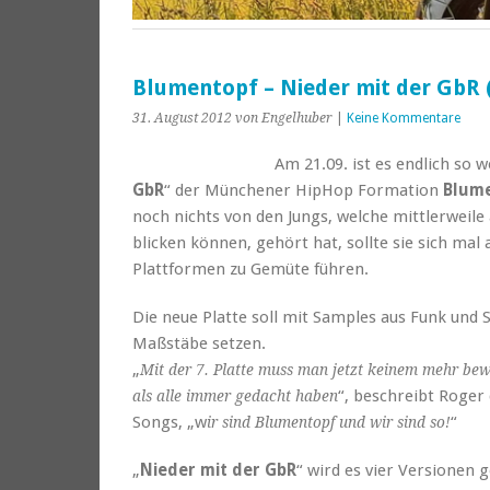
Blumentopf – Nieder mit der GbR (
31. August 2012
von Engelhuber
|
Keine Kommentare
Am 21.09. ist es endlich so w
GbR
“ der Münchener HipHop Formation
Blum
noch nichts von den Jungs, welche mittlerweile
blicken können, gehört hat, sollte sie sich mal
Plattformen zu Gemüte führen.
Die neue Platte soll mit Samples aus Funk und
Maßstäbe setzen.
„
Mit der 7. Platte muss man jetzt keinem mehr bewe
“, beschreibt Roger
als alle immer gedacht haben
Songs, „w
“
ir sind Blumentopf und wir sind so!
„
Nieder mit der GbR
“ wird es vier Versionen 