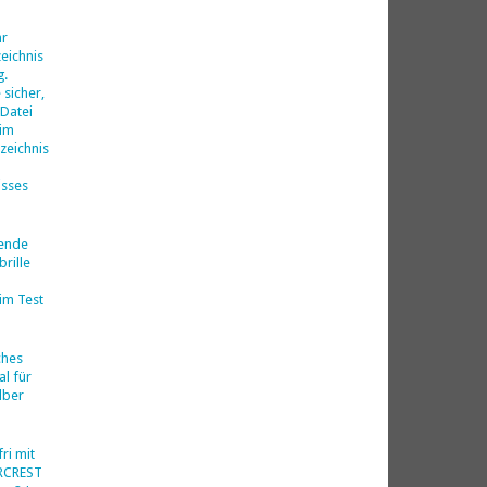
d
hr
eichnis
g.
 sicher,
 Datei
 im
zeichnis
isses
nende
rille
im Test
ches
al für
lber
ri mit
ERCREST