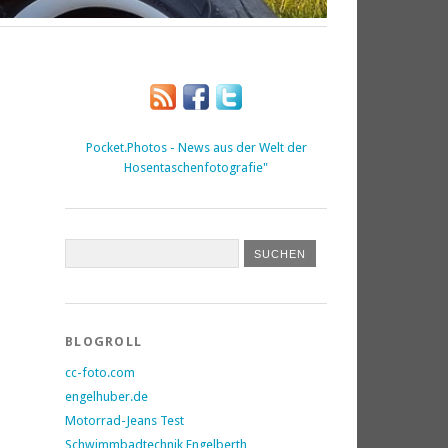
Pocket.Photos - News aus der Welt der
Hosentaschenfotografie"
BLOGROLL
cc-foto.com
engelhuber.de
Motorrad-Jeans Test
Schwimmbadtechnik Engelberth