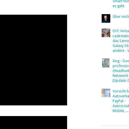
Smart Ho
es geht
Über mic
DIY: Hölz
Ladestati
das Sams
Galaxy S6
andere - 
Xing - Das
professio
(Headhunt
Netzwerk
[Update: 
Vorsicht 
Autoverka
PayPal -
Autoscout
Mobile, ...