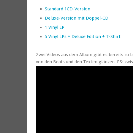
Standard 1CD-Version
Deluxe-Version mit Doppel-CD
1 Vinyl LP
5 Vinyl LPs + Deluxe Edition + T-Shirt
Zwei Videos aus dem Album gibt es bereits zu
von den Beats und den Texten glänzen. PS: zwis