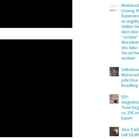
Nextclou
Lösung: I
Datenverz
ist ungülti
Stellen Sie
dass eine
".ocdata"
Wurzelver
des data-
Verzeichn
existiert
Selbsttö
Motorradb
John Doe
Roadking 
DIY:
magnetis
Tonie Reg
ca. 25€ se
bauen
Ikea Tradf
Lidl SILV