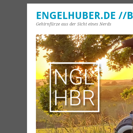
ENGELHUBER.DE //
Gehirnfürze aus der Sicht eines Nerds