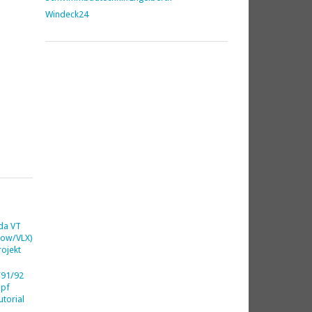
Windeck24
da VT
dow/VLX)
ojekt
91/92
opf
utorial