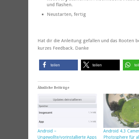
und flashen.
Neustarten, fertig
Hat dir die Anleitung gefallen und das Rooten b
kurzes Feedback. Danke
teilen
teilen
tei
Ähnliche Beiträge
Android –
Android 4.3 Camer
Ungewollte/vorinstallierte Apps
Photosphere für al