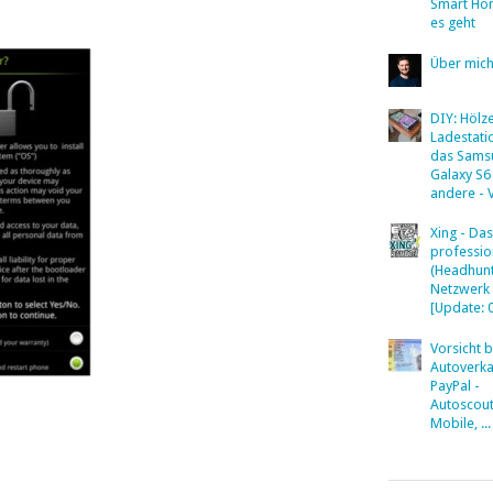
Smart Ho
es geht
Über mic
DIY: Hölz
Ladestati
das Sams
Galaxy S6
andere - 
Xing - Das
professio
(Headhunt
Netzwerk
[Update: 
Vorsicht 
Autoverka
PayPal -
Autoscout
Mobile, ...