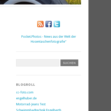
Pocket.Photos - News aus der Welt der
Hosentaschenfotografie"
BLOGROLL
cc-foto.com
engelhuber.de
Motorrad-Jeans Test
Schwimmbadtechnik Engelberth