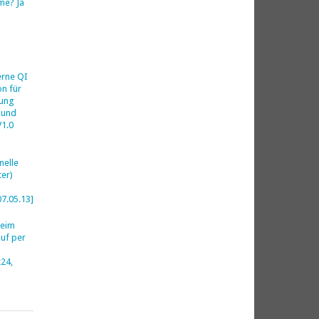
me? Ja
h
erne QI
on für
ung
 und
V1.0
nelle
er)
07.05.13]
beim
uf per
24,