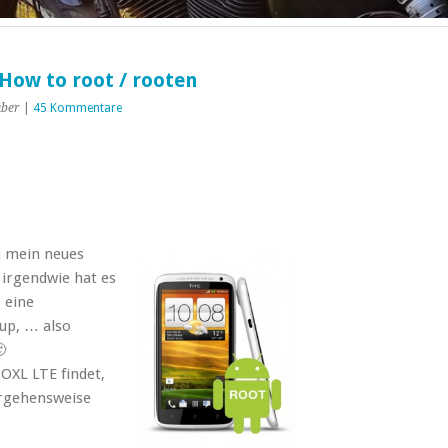
How to root / rooten
uber
|
45 Kommentare
h mein neues
irgendwie hat es
 eine
kup, … also

OXL LTE findet,
orgehensweise