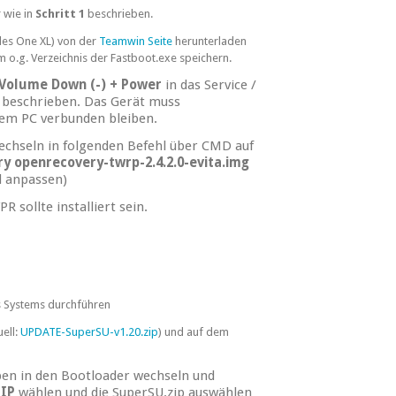
 wie in
Schritt 1
beschrieben.
es One XL) von der
Teamwin Seite
herunterladen
im o.g. Verzeichnis der Fastboot.exe speichern.
Volume Down (-) + Power
in das Service /
1 beschrieben. Das Gerät muss
dem PC verbunden bleiben.
chseln in folgenden Befehl über CMD auf
ry openrecovery-twrp-2.4.2.0-evita.img
d anpassen)
 sollte installiert sein.
es Systems durchführen
ell:
UPDATE-SuperSU-v1.20.zip
) und auf dem
eben in den Bootloader wechseln und
ZIP
wählen und die SuperSU.zip auswählen