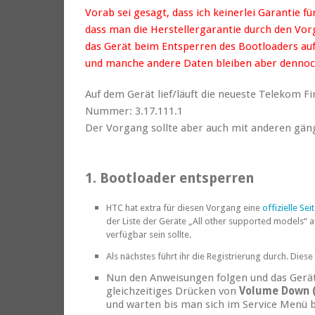
Vorab sei gesagt, dass ich keinerlei Garantie 
dass man die Herstellergarantie durch den Vor
das Gerät beim Entsperren des Bootloaders auf
und manche andere Daten bleiben aber dennoc
Auf dem Gerät lief/läuft die neueste Telekom F
Nummer: 3.17.111.1
Der Vorgang sollte aber auch mit anderen gän
1. Bootloader entsperren
HTC hat extra für diesen Vorgang eine
offizielle Sei
der Liste der Geräte „All other supported models“ 
verfügbar sein sollte.
Als nächstes führt ihr die Registrierung durch. Dies
Nun den Anweisungen folgen und das Gerät
gleichzeitiges Drücken von
Volume Down (
und warten bis man sich im Service Menü b