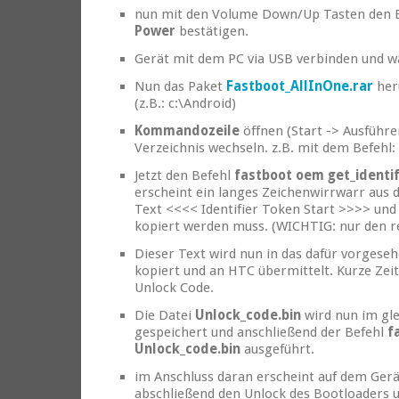
nun mit den Volume Down/Up Tasten den 
Power
bestätigen.
Gerät mit dem PC via USB verbinden und war
Nun das Paket
Fastboot_AllInOne.rar
her
(z.B.: c:\Android)
Kommandozeile
öffnen (Start -> Ausführe
Verzeichnis wechseln. z.B. mit dem Befehl:
Jetzt den Befehl
fastboot oem get_identi
erscheint ein langes Zeichenwirrwarr aus 
Text <<<< Identifier Token Start >>>> und
kopiert werden muss. (WICHTIG: nur den re
Dieser Text wird nun in das dafür vorgeseh
kopiert und an HTC übermittelt. Kurze Zei
Unlock Code.
Die Datei
Unlock_code.bin
wird nun im gle
gespeichert und anschließend der Befehl
f
Unlock_code.bin
ausgeführt.
im Anschluss daran erscheint auf dem Ger
abschließend den Unlock des Bootloaders 