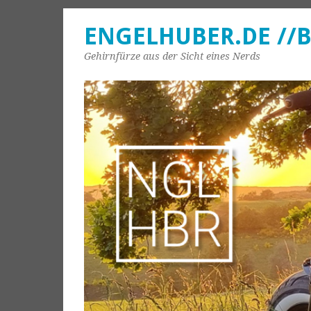
ENGELHUBER.DE //
Gehirnfürze aus der Sicht eines Nerds