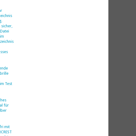
d
hr
eichnis
g.
 sicher,
 Datei
 im
zeichnis
isses
nende
rille
im Test
ches
al für
lber
ri mit
ERCREST