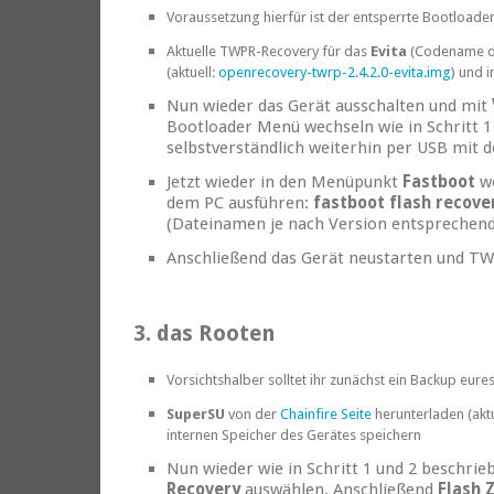
Voraussetzung hierfür ist der entsperrte Bootloader
Aktuelle TWPR-Recovery für das
Evita
(Codename d
(aktuell:
openrecovery-twrp-2.4.2.0-evita.img
) und 
Nun wieder das Gerät ausschalten und mit
Bootloader Menü wechseln wie in Schritt 
selbstverständlich weiterhin per USB mit 
Jetzt wieder in den Menüpunkt
Fastboot
we
dem PC ausführen:
fastboot flash recove
(Dateinamen je nach Version entsprechen
Anschließend das Gerät neustarten und TWPR
3. das Rooten
Vorsichtshalber solltet ihr zunächst ein Backup eur
SuperSU
von der
Chainfire Seite
herunterladen (aktu
internen Speicher des Gerätes speichern
Nun wieder wie in Schritt 1 und 2 beschri
Recovery
auswählen. Anschließend
Flash 