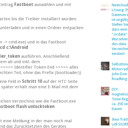
Eintrag
Fastboot
auswählen und mit
Nextclou
Lösung: I
Datenverz
ten bis die Treiber installiert wurden.
ist ungülti
Stellen Sie
unterladen und in einen Ordner entpacken
dass eine
".ocdata"
Wurzelver
n -> cmd.exe) und in das Fastboot
des data-
cd c:\Android
Verzeichn
existiert
fier_token
ausführen. Anschließend
dem ab und inkl. dem
Selbsttö
 <<<<< Identifier Token End >>>>> alles
Motorradb
chten Teil, ohne das Prefix (bootloader))
John Doe
Roadking 
ene Feld in
Schritt 10
auf der HTC Seite
t später erhält man eine E-Mail mit dem
DIY:
magnetis
Tonie Reg
ichen Verzeichnis wie die Fastboot.exe
ca. 25€ se
astboot flash unlocktoken
bauen
Ikea Tradf
ät eine Meldung in der man noch mal
Lidl SILV
und das Zurücksetzten des Gerätes