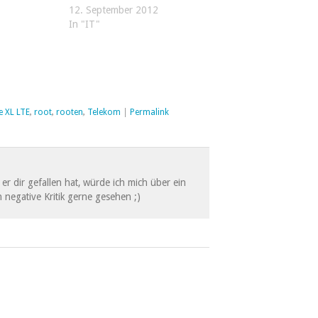
12. September 2012
In "IT"
 XL LTE
,
root
,
rooten
,
Telekom
|
Permalink
er dir gefallen hat, würde ich mich über ein
 negative Kritik gerne gesehen ;)