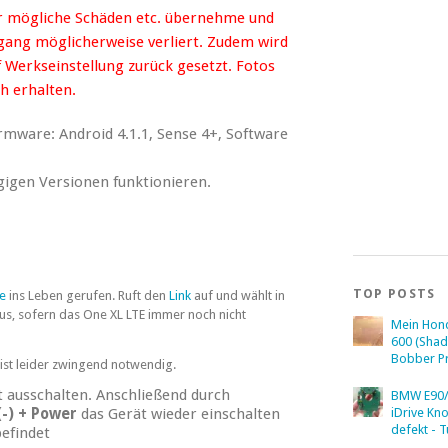
für mögliche Schäden etc. übernehme und
gang möglicherweise verliert. Zudem wird
 Werkseinstellung zurück gesetzt. Fotos
h erhalten.
irmware: Android 4.1.1, Sense 4+, Software
gigen Versionen funktionieren.
TOP POSTS
te
ins Leben gerufen. Ruft den
Link
auf und wählt in
aus, sofern das One XL LTE immer noch nicht
Mein Hon
600 (Sha
Bobber Pr
e ist leider zwingend notwendig.
 ausschalten. Anschließend durch
BMW E90/
iDrive Kn
-) + Power
das Gerät wieder einschalten
defekt - T
efindet