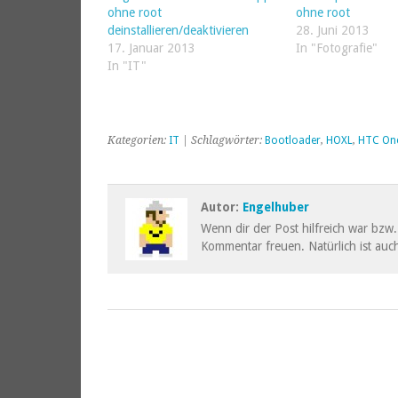
ohne root
ohne root
deinstallieren/deaktivieren
28. Juni 2013
17. Januar 2013
In "Fotografie"
In "IT"
Kategorien:
IT
| Schlagwörter:
Bootloader
,
HOXL
,
HTC One
Autor:
Engelhuber
Wenn dir der Post hilfreich war bzw. 
Kommentar freuen. Natürlich ist auch