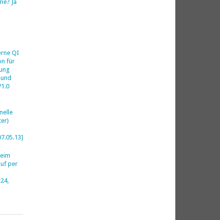
me? Ja
h
erne QI
on für
ung
 und
V1.0
nelle
er)
07.05.13]
beim
uf per
24,