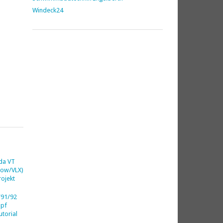
Windeck24
da VT
dow/VLX)
ojekt
91/92
opf
utorial