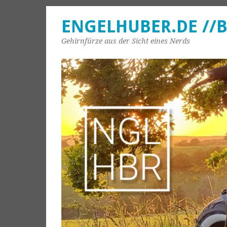
ENGELHUBER.DE //
Gehirnfürze aus der Sicht eines Nerds