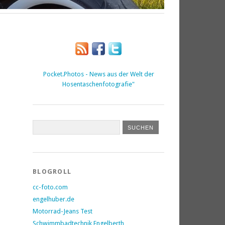
Pocket.Photos - News aus der Welt der
Hosentaschenfotografie"
BLOGROLL
cc-foto.com
engelhuber.de
Motorrad-Jeans Test
Schwimmbadtechnik Engelberth