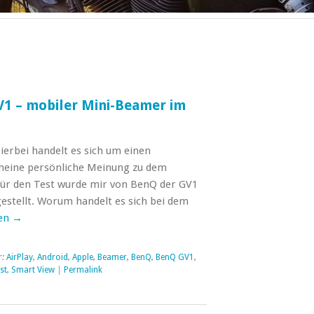
V1 – mobiler Mini-Beamer im
ierbei handelt es sich um einen
meine persönliche Meinung zu dem
Für den Test wurde mir von BenQ der GV1
stellt. Worum handelt es sich bei dem
sen
→
r:
AirPlay
,
Android
,
Apple
,
Beamer
,
BenQ
,
BenQ GV1
,
st
,
Smart View
|
Permalink