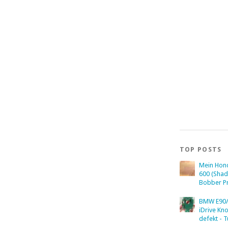
TOP POSTS
Mein Hon
600 (Sha
Bobber Pr
BMW E90/
iDrive Kn
defekt - T