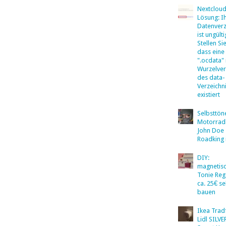
Nextclou
Lösung: I
Datenverz
ist ungülti
Stellen Sie
dass eine
".ocdata"
Wurzelver
des data-
Verzeichn
existiert
Selbsttö
Motorradb
John Doe
Roadking 
DIY:
magnetis
Tonie Reg
ca. 25€ se
bauen
Ikea Tradf
Lidl SILV