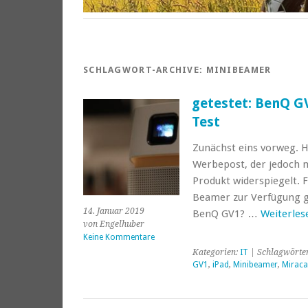
SCHLAGWORT-ARCHIVE:
MINIBEAMER
getestet: BenQ G
Test
Zunächst eins vorweg. H
Werbepost, der jedoch 
Produkt widerspiegelt. 
Beamer zur Verfügung ge
14. Januar 2019
BenQ GV1? …
Weiterle
von Engelhuber
Keine Kommentare
Kategorien:
IT
| Schlagwörte
GV1
,
iPad
,
Minibeamer
,
Miraca