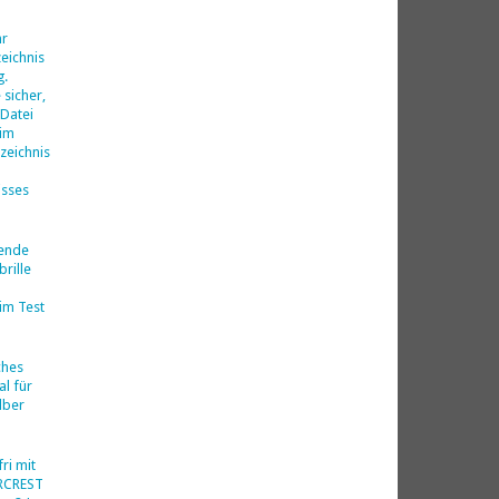
d
hr
eichnis
g.
 sicher,
 Datei
 im
zeichnis
isses
nende
rille
im Test
ches
al für
lber
ri mit
ERCREST