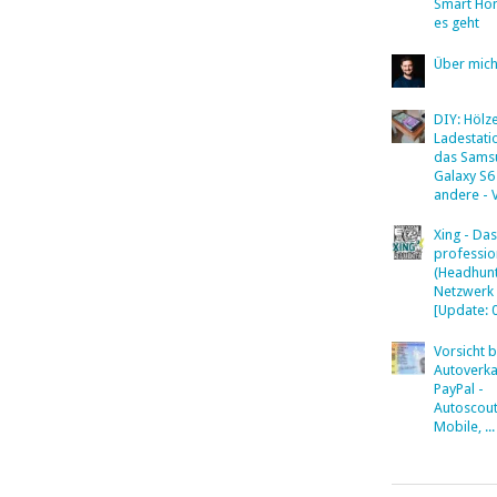
Smart Ho
es geht
Über mic
DIY: Hölz
Ladestati
das Sams
Galaxy S6
andere - 
Xing - Das
professio
(Headhunt
Netzwerk
[Update: 
Vorsicht 
Autoverka
PayPal -
Autoscout
Mobile, ...