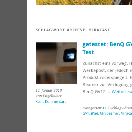
SCHLAGWORT-ARCHIVE:
MIRACAST
getestet: BenQ G
Test
Zunächst eins vorweg. H
Werbepost, der jedoch 
Produkt widerspiegelt. 
Beamer zur Verfügung ge
14. Januar 2019
BenQ GV1? …
Weiterle
von Engelhuber
Keine Kommentare
Kategorien:
IT
| Schlagwörte
GV1
,
iPad
,
Minibeamer
,
Miraca