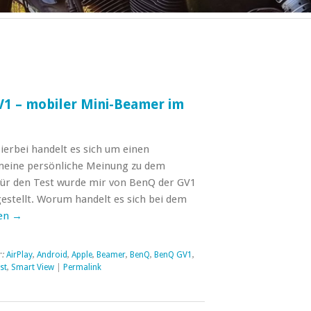
V1 – mobiler Mini-Beamer im
ierbei handelt es sich um einen
meine persönliche Meinung zu dem
Für den Test wurde mir von BenQ der GV1
stellt. Worum handelt es sich bei dem
sen
→
r:
AirPlay
,
Android
,
Apple
,
Beamer
,
BenQ
,
BenQ GV1
,
st
,
Smart View
|
Permalink