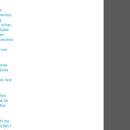
d
hr
eichnis
g.
 sicher,
 Datei
 im
zeichnis
isses
nende
rille
im Test
ches
al für
lber
ri mit
ERCREST