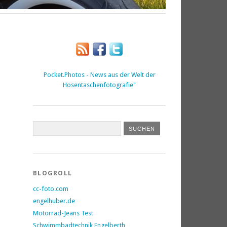
Pocket.Photos - News aus der Welt der
Hosentaschenfotografie"
BLOGROLL
cc-foto.com
engelhuber.de
Motorrad-Jeans Test
Schwimmbadtechnik Engelberth