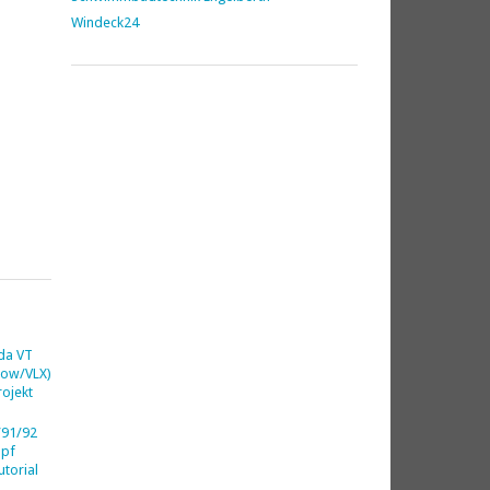
Windeck24
da VT
dow/VLX)
ojekt
91/92
opf
utorial