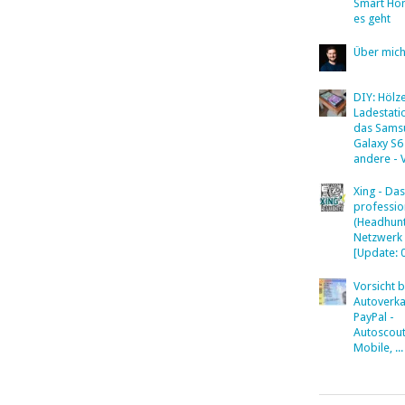
Smart Ho
es geht
Über mic
DIY: Hölz
Ladestati
das Sams
Galaxy S6
andere - 
Xing - Das
professio
(Headhunt
Netzwerk
[Update: 
Vorsicht 
Autoverka
PayPal -
Autoscout
Mobile, ...