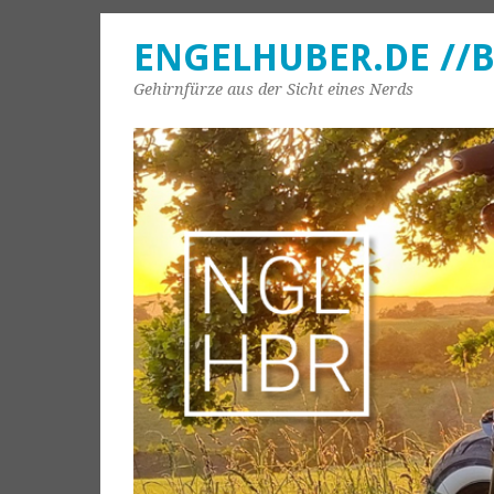
ENGELHUBER.DE //
Gehirnfürze aus der Sicht eines Nerds