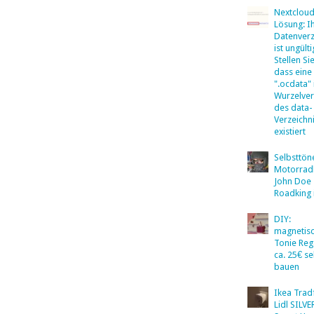
Nextclou
Lösung: I
Datenverz
ist ungülti
Stellen Sie
dass eine
".ocdata"
Wurzelver
des data-
Verzeichn
existiert
Selbsttö
Motorradb
John Doe
Roadking 
DIY:
magnetis
Tonie Reg
ca. 25€ se
bauen
Ikea Tradf
Lidl SILV