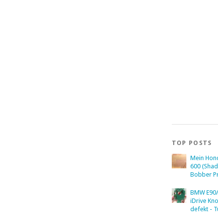
TOP POSTS
Mein Hon
600 (Sha
Bobber Pr
BMW E90/
iDrive Kn
defekt - T