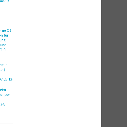
me? Ja
h
erne QI
on für
ung
 und
V1.0
nelle
er)
07.05.13]
beim
uf per
24,